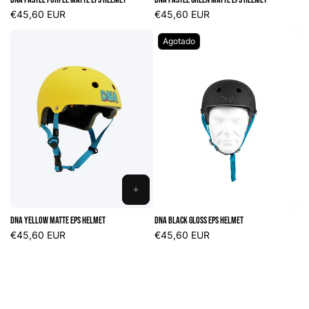
CARRITO
CARRITO
Precio
€45,60 EUR
Precio
€45,60 EUR
habitual
habitual
Agotado
AGREGAR
AL
DNA Yellow Matte EPS Helmet
DNA Black Gloss EPS Helmet
CARRITO
Precio
€45,60 EUR
Precio
€45,60 EUR
habitual
habitual